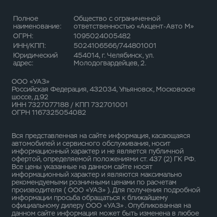
Полное
Общество с ограниченной
наименование:
ответственностью «Акцент-Авто М»
ОГРН:
1095024005482
ИНН/КПП:
5024106566/744801001
Юридический
454014, г. Челябинск, ул.
адрес:
Молодогвардейцев, 2.
ООО «УАЗ»
Российская Федерация, 432034, Ульяновск, Московское
шоссе, д.92
ИНН 7327077188 / КПП 732701001
ОГРН 1167325054082
Вся представленная на сайте информация, касающаяся
автомобилей и сервисного обслуживания, носит
информационный характер и не является публичной
офертой, определяемой положениями ст. 437 (2) ГК РФ.
Все цены указанные на данном сайте носят
информационный характер и являются максимально
рекомендуемыми розничными ценами по расчетам
производителя ( ООО «УАЗ» ). Для получения подробной
информации просьба обращаться к ближайшему
официальному дилеру ООО «УАЗ» . Опубликованная на
данном сайте информация может быть изменена в любое