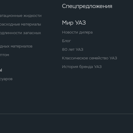
Спецпредложения
уатационные жидкости
Мир УАЗ
расходные материалы
Новости дилера
одлинности запасных
Блог
одных материалов
80 лет УАЗ
оптом
Классическое семейство УАЗ
История бренда УАЗ
ы
суаров