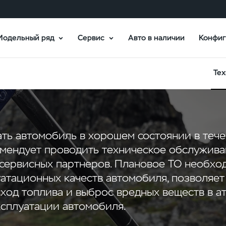
Модельный ряд
Сервис
Авто в наличии
Конфиг
Тех
ть автомобиль в хорошем состоянии в тече
омендует проводить техническое обслужив
 сервисных партнеров. Плановое ТО необхо
атационных качеств автомобиля, позволяе
сход топлива и выброс вредных веществ в 
ксплуатации автомобиля.