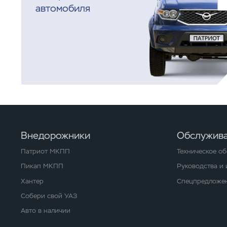
автомобиля
Внедорожники
Обслужива
Патриот МКПП
Техническое о
Пикап МКПП
Руководства и
Хантер
Спецпредложен
Собери свой УАЗ
Авто в наличии